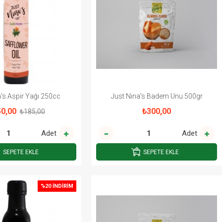
a's Aspir Yağı 250cc
Just Nina's Badem Unu 500gr
0,00
₺300,00
₺185,00
Adet
Adet
SEPETE EKLE
SEPETE EKLE
%20 İNDIRIM