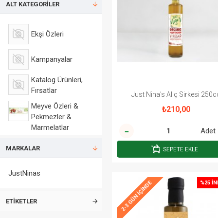
ALT KATEGORILER
Ekşi Özleri
Kampanyalar
Katalog Ürünleri,
Fırsatlar
Just Nina's Alıç Sirkesi 250c
Meyve Özleri &
₺210,00
Pekmezler &
Marmelatlar
Adet
Sirkeler
MARKALAR
SEPETE EKLE
JustNinas
Un Çeşitleri
%25 İN
2-3 GÜN IÇINDE
Yağlar
ETIKETLER