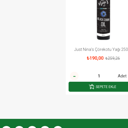
Just Nina's Çörekotu Yağı 25
₺190,00
₺259,26
Adet
SEPETE EKLE