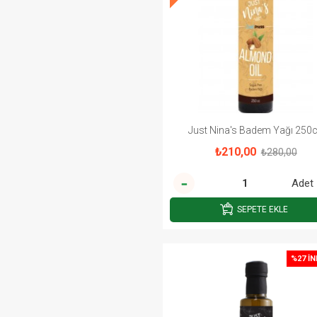
Just Nina's Badem Yağı 250
₺210,00
₺280,00
Adet
SEPETE EKLE
%27 İN