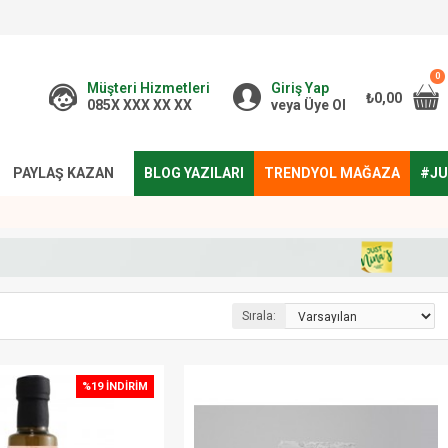
0
Müşteri Hizmetleri
Giriş Yap
₺0,00
085X XXX XX XX
veya Üye Ol
PAYLAŞ KAZAN
BLOG YAZILARI
TRENDYOL MAĞAZA
#JU
Sırala:
%19 İNDIRIM