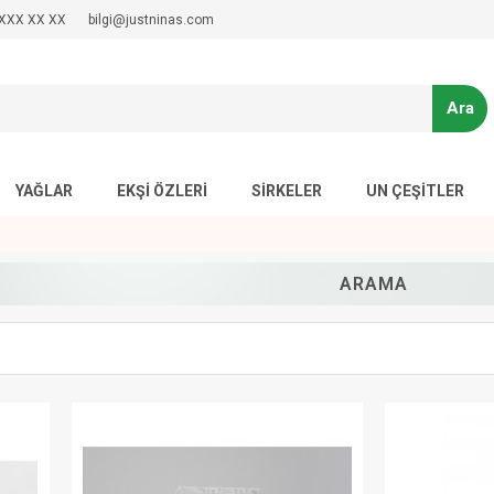
XXX XX XX
bilgi@justninas.com
Ara
YAĞLAR
EKŞI ÖZLERI
SIRKELER
UN ÇEŞITLER
ARAMA