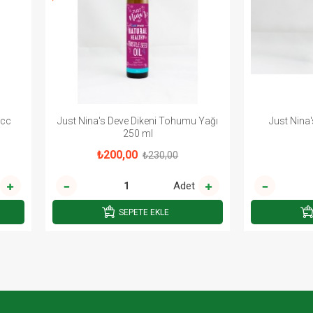
0cc
Just Nina's Deve Dikeni Tohumu Yağı
Just Nina
250 ml
₺200,00
₺230,00
Adet
SEPETE EKLE