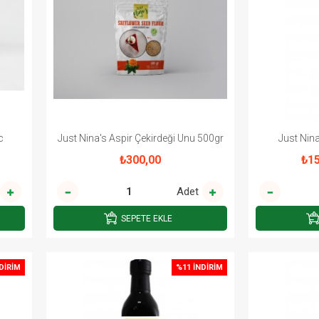
c
Just Nina's Aspir Çekirdeği Unu 500gr
Just Nin
₺300,00
₺15
Adet
SEPETE EKLE
DIRIM
%11 İNDIRIM