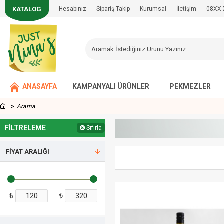
KATALOG
Hesabınız
Sipariş Takip
Kurumsal
İletişim
08XX 
ANASAYFA
KAMPANYALI ÜRÜNLER
PEKMEZLER
Arama
FILTRELEME
Sıfırla
FIYAT ARALIĞI
₺
₺