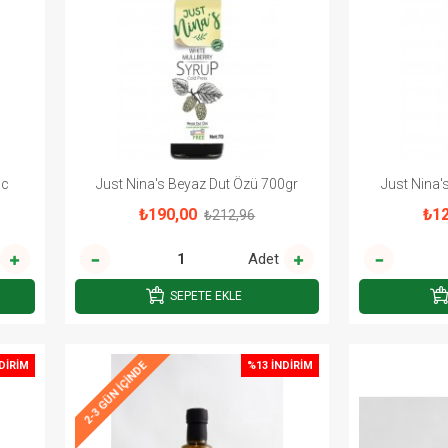
cc
Just Nina's Beyaz Dut Özü 700gr
Just Nina'
₺190,00
₺12
₺212,96
Adet
SEPETE EKLE
DIRIM
%13 İNDIRIM
2-3 GÜN IÇINDE