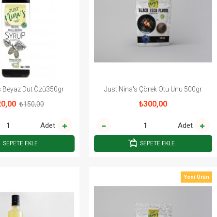
s Beyaz Dut Özü350gr
Just Nina's Çörek Otu Unu 500gr
0,00
₺300,00
₺150,00
Adet
Adet
SEPETE EKLE
SEPETE EKLE
Yeni Ürün