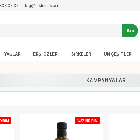
XXX XX XX
bilgi@justninas.com
Ara
YAĞLAR
EKŞI ÖZLERI
SIRKELER
UN ÇEŞITLER
KAMPANYALAR
DIRIM
%27 İNDIRIM