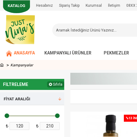
KATALOG
Hesabınız
Sipariş Takip
Kurumsal
İletişim
08XX 
ANASAYFA
KAMPANYALI ÜRÜNLER
PEKMEZLER
Kampanyalar
FILTRELEME
Sıfırla
FIYAT ARALIĞI
%13 İN
₺
₺