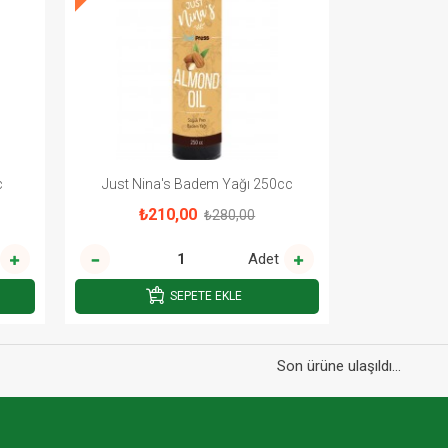
c
Just Nina's Badem Yağı 250cc
₺210,00
₺280,00
Adet
SEPETE EKLE
Son ürüne ulaşıldı...