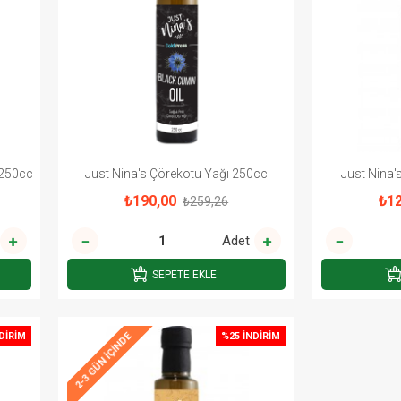
 250cc
Just Nina's Çörekotu Yağı 250cc
Just Nina'
₺190,00
₺12
₺259,26
Adet
SEPETE EKLE
DIRIM
%25 İNDIRIM
2-3 GÜN IÇINDE