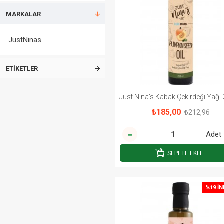
MARKALAR
JustNinas
ETIKETLER
Just Nina's Kabak Çekirdeği Yağı
₺185,00
₺212,96
Adet
SEPETE EKLE
%19 İN