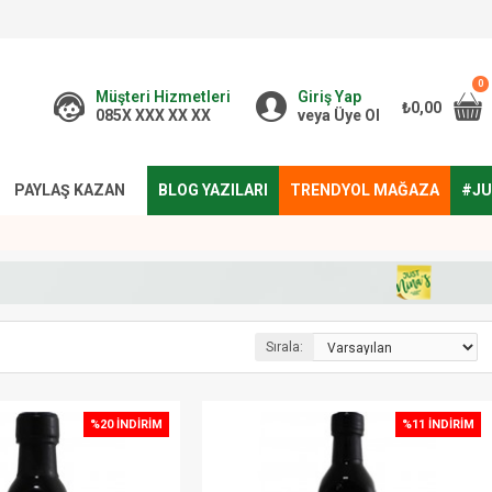
0
Müşteri Hizmetleri
Giriş Yap
₺0,00
085X XXX XX XX
veya Üye Ol
PAYLAŞ KAZAN
BLOG YAZILARI
TRENDYOL MAĞAZA
#JU
Sırala:
%20 İNDIRIM
%11 İNDIRIM